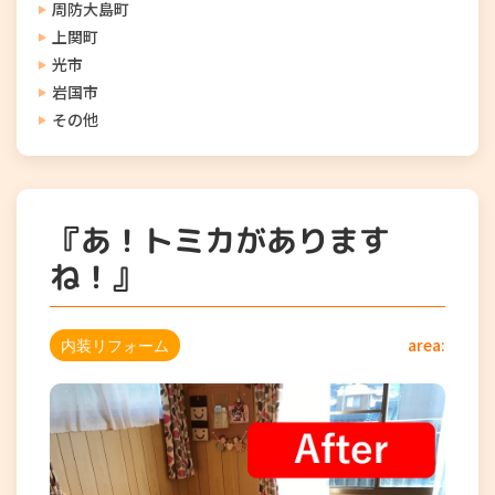
周防大島町
上関町
光市
岩国市
その他
『あ！トミカがあります
ね！』
area:
内装リフォーム