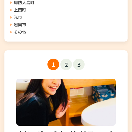
周防大島町
上関町
光市
岩国市
その他
1
2
3