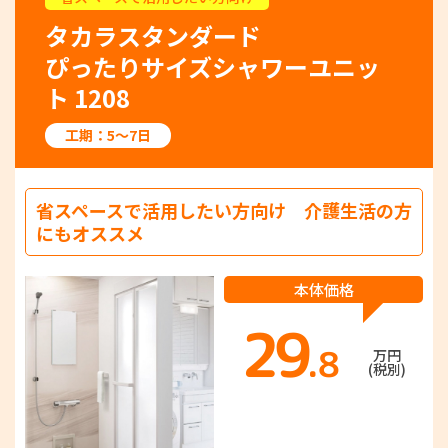
タカラスタンダード
ぴったりサイズシャワーユニッ
ト 1208
工期：5～7日
省スペースで活用したい方向け 介護生活の方
にもオススメ
本体価格
29
.8
万円
(税別)