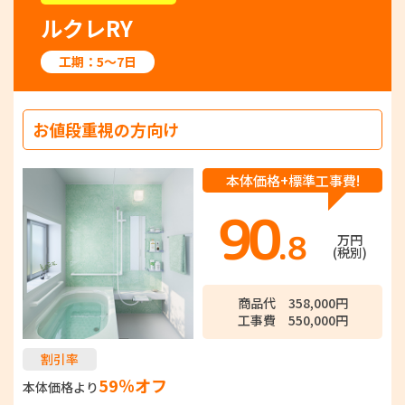
ルクレRY
工期：5～7日
お値段重視の方向け
本体価格+標準工事費!
90
.8
万円
(税別)
商品代 358,000円
工事費 550,000円
割引率
59％オフ
本体価格より