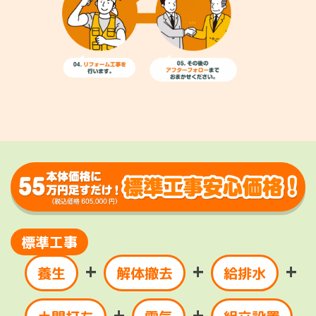
標準工事
+
+
+
解体撤去
給排水
養生
+
+